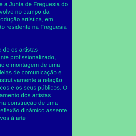
e a Junta de Freguesia do
nvolve no campo da
rodução artística, em
ão residente na Freguesia
 de os artistas
te profissionalizado,
ução e montagem de uma
alelas de comunicação e
strutivamente a relação
ticos e os seus públicos. O
amento dos artistas
 na construção de uma
reflexão dinâmico assente
vos à arte