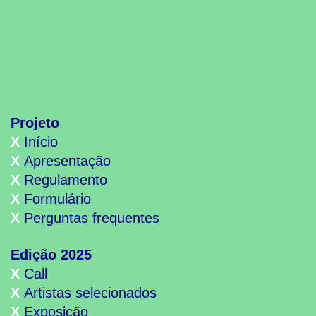
Projeto
X
Início
X
Apresentação
X
Regulamento
X
Formulário
X
Perguntas frequentes
Edição 2025
X
Call
X
Artistas selecionados
X
Exposição