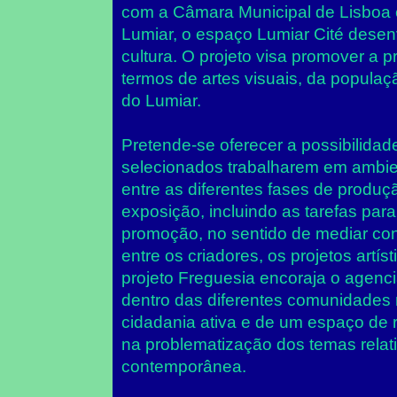
com a Câmara Municipal de Lisboa 
Lumiar, o espaço Lumiar Cité dese
cultura. O projeto visa promover a p
termos de artes visuais, da populaç
do Lumiar.
Pretende-se oferecer a possibilidade
selecionados trabalharem em ambien
entre as diferentes fases de prod
exposição, incluindo as tarefas par
promoção, no sentido de mediar con
entre os criadores, os projetos artís
projeto Freguesia encoraja o agenci
dentro das diferentes comunidades
cidadania ativa e de um espaço de 
na problematização dos temas relati
contemporânea.